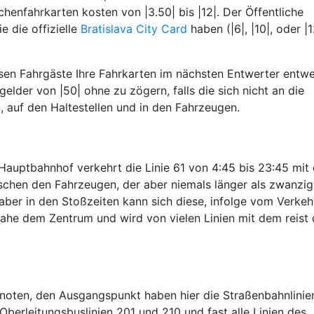
henfahrkarten kosten von |3.50| bis |12|. Der Öffentliche
e die offizielle
Bratislava City Card
haben (|6|, |10|, oder |1
sen Fahrgäste Ihre Fahrkarten im nächsten Entwerter entwe
lder von |50| ohne zu zögern, falls die sich nicht an die
, auf den Haltestellen und in den Fahrzeugen.
Hauptbahnhof verkehrt die Linie 61 von 4:45 bis 23:45 mit
ischen den Fahrzeugen, der aber niemals länger als zwanzig
 aber in den Stoßzeiten kann sich diese, infolge vom Verkeh
ahe dem Zentrum und wird von vielen Linien mit dem reist 
knoten, den Ausgangspunkt haben hier die Straßenbahnlinien
 Oberleitungsbuslinien 201 und 210 und fast alle Linien des