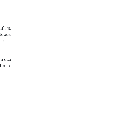
8), 10
utobus
ne
re cca
tta la