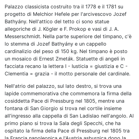
Palazzo classicista costruito tra il 1778 e il 1781 su
progetto di Melchior Hefele per l'arcivescovo Jozef
Bathyány. Nell'attico del tetto ci sono statue
allegoriche di J. Kögler e F. Prokop e vasi di J. A.
Messerschmidt. Nella parte superiore del timpano, c'è
lo stemma di Jozef Bathyány e un cappello
cardinalizio del peso di 150 kg. Nel timpano è posto
un mosaico di Ernest Zmeták. Statuette di angeli in
facciata recano la lettera I - Iusticia = giustizia e C -
Clementia = grazia - il motto personale del cardinale.
Nell'atrio del palazzo, sul lato destro, si trova una
lapide commemorativa che commemora la firma della
cosiddetta Pace di Pressburg nel 1805, mentre una
fontana di San Giorgio si trova nel cortile insieme
all'ingresso alla cappella di San Ladislao nell'angolo. Al
primo piano si trova la Sala degli Specchi, che ha
ospitato la firma della Pace di Pressburg nel 1805 tra
la Francia napoleonica e l'Austria asburgica dopo la