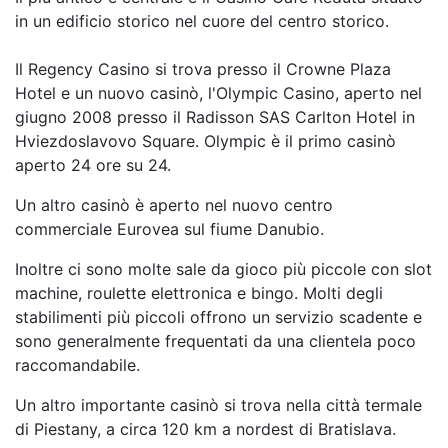
in un edificio storico nel cuore del centro storico.
Il Regency Casino si trova presso il Crowne Plaza
Hotel e un nuovo casinò, l'Olympic Casino, aperto nel
giugno 2008 presso il Radisson SAS Carlton Hotel in
Hviezdoslavovo Square. Olympic è il primo casinò
aperto 24 ore su 24.
Un altro casinò è aperto nel nuovo centro
commerciale Eurovea sul fiume Danubio.
Inoltre ci sono molte sale da gioco più piccole con slot
machine, roulette elettronica e bingo. Molti degli
stabilimenti più piccoli offrono un servizio scadente e
sono generalmente frequentati da una clientela poco
raccomandabile.
Un altro importante casinò si trova nella città termale
di Piestany, a circa 120 km a nordest di Bratislava.