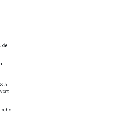
s de
n
08 à
vert
anube.