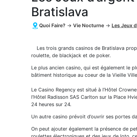
Bratislava
Quoi Faire?
→
Vie Nocturne
→
Les Jeux d
Les trois grands casinos de Bratislava pro
roulette, de blackjack et de poker.
Le plus ancien casino, qui est également le pl
bâtiment historique au coeur de la Vieille Ville
Le Casino Regency est situé à l’Hôtel Crown
l’Hôtel Radisson SAS Carlton sur la Place Hv
24 heures sur 24.
Un autre casino prévoit d’ouvrir ses portes 
On peut ajouter également la présence de pet
roulettes électroniques et des jeux de loto, 