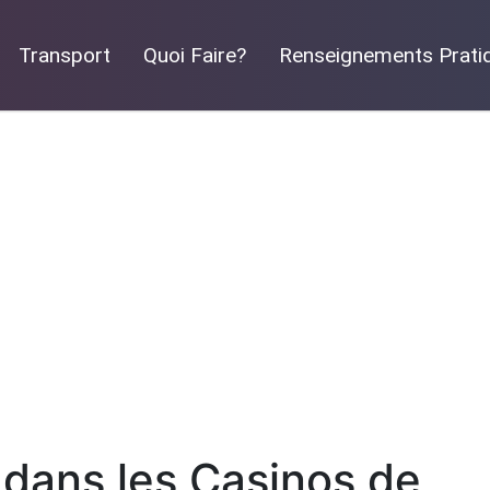
Transport
Quoi Faire?
Renseignements Prati
 dans les Casinos de