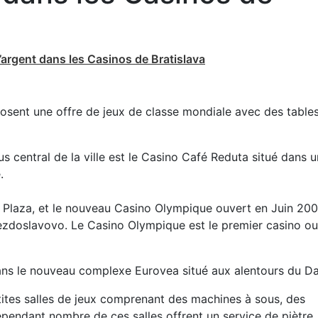
’argent dans les Casinos de Bratislava
posent une offre de jeux de classe mondiale avec des table
us central de la ville est le Casino Café Reduta situé dans u
.
e Plaza, et le nouveau Casino Olympique ouvert en Juin 20
iezdoslavovo. Le Casino Olympique est le premier casino ou
dans le nouveau complexe Eurovea situé aux alentours du D
ites salles de jeux comprenant des machines à sous, des
cependant nombre de ces salles offrent un service de piètre