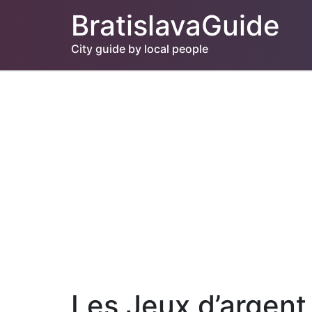
BratislavaGuide
City guide by local people
Les Jeux d’argent