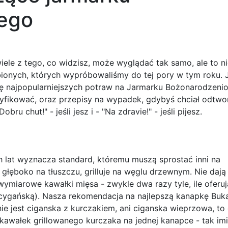
ego
ele z tego, co widzisz, może wyglądać tak samo, ale to n
ubionych, których wypróbowaliśmy do tej pory w tym roku. J
tę najpopularniejszych potraw na Jarmarku Bożonarodzen
tyfikować, oraz przepisy na wypadek, gdybyś chciał odtwo
 chut!" - jeśli jesz i - "Na zdravie!" - jeśli pijesz.
 lat wyznacza standard, któremu muszą sprostać inni na
łęboko na tłuszczu, grilluje na węglu drzewnym. Nie dają
ymiarowe kawałki mięsa - zwykle dwa razy tyle, ile oferuj
za cygańską). Nasza rekomendacja na najlepszą kanapkę Buk
 nie jest ciganska z kurczakiem, ani ciganska wieprzowa, to
awałek grillowanego kurczaka na jednej kanapce - tak imi