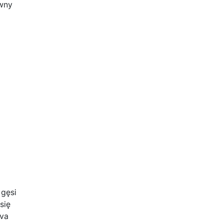
ówny
 gęsi
się
iva