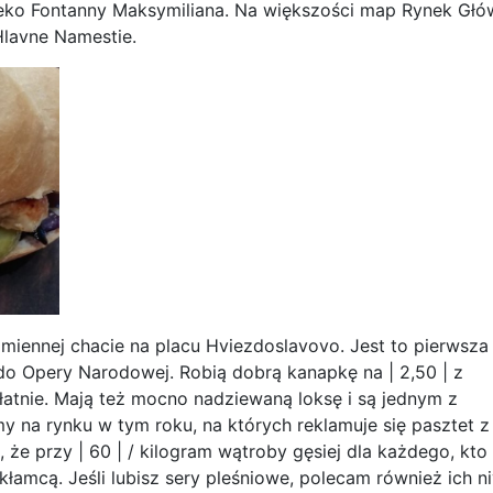
leko Fontanny Maksymiliana. Na większości map Rynek Gł
Hlavne Namestie.
imiennej chacie na placu Hviezdoslavovo. Jest to pierwsza
 do Opery Narodowej. Robią dobrą kanapkę na | 2,50 | z
łatnie. Mają też mocno nadziewaną loksę i są jednym z
śmy na rynku w tym roku, na których reklamuje się pasztet z
, że przy | 60 | / kilogram wątroby gęsiej dla każdego, kto 
t kłamcą. Jeśli lubisz sery pleśniowe, polecam również ich n