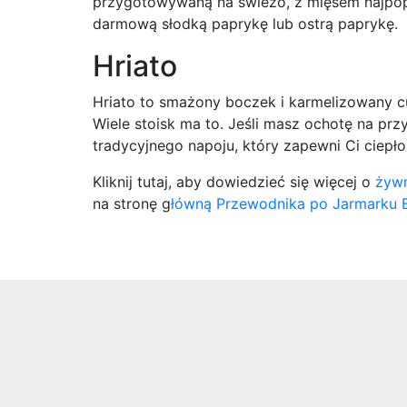
przygotowywaną na świeżo, z mięsem najpopu
darmową słodką paprykę lub ostrą paprykę.
Hriato
Hriato to smażony boczek i karmelizowany c
Wiele stoisk ma to. Jeśli masz ochotę na p
tradycyjnego napoju, który zapewni Ci ciepło
Kliknij tutaj, aby dowiedzieć się więcej o
żyw
na stronę g
łówną Przewodnika po Jarmarku