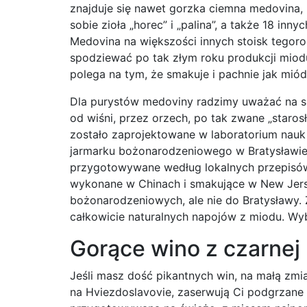
znajduje się nawet gorzka ciemna medovina, 
sobie zioła „horec” i „palina”, a także 18 inn
Medovina na większości innych stoisk tegoro
spodziewać po tak złym roku produkcji miodu,
polega na tym, że smakuje i pachnie jak miód
Dla purystów medoviny radzimy uważać na s
od wiśni, przez orzech, po tak zwane „staros
zostało zaprojektowane w laboratorium nau
jarmarku bożonarodzeniowego w Bratysławie je
przygotowywane według lokalnych przepisów,
wykonane w Chinach i smakujące w New Jers
bożonarodzeniowych, ale nie do Bratysławy. 
całkowicie naturalnych napojów z miodu. Wy
Gorące wino z czarnej
Jeśli masz dość pikantnych win, na małą zmia
na Hviezdoslavovie, zaserwują Ci podgrzane 