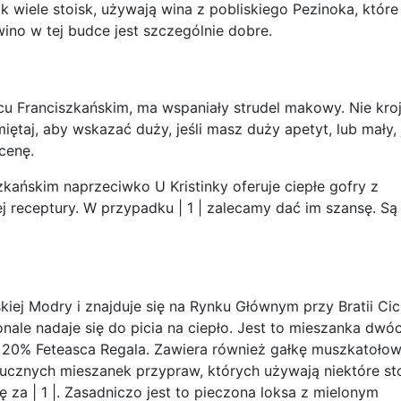
ak wiele stoisk, używają wina z pobliskiego Pezinoka, które
ino w tej budce jest szczególnie dobre.
cu Franciszkańskim, ma wspaniały strudel makowy. Nie kro
iętaj, aby wskazać duży, jeśli masz duży apetyt, lub mały, j
cenę.
kańskim naprzeciwko U Kristinky oferuje ciepłe gofry z
 receptury. W przypadku | 1 | zalecamy dać im szansę. Są
kiej Modry i znajduje się na Rynku Głównym przy Bratii Ci
onale nadaje się do picia na ciepło. Jest to mieszanka dwó
i 20% Feteasca Regala. Zawiera również gałkę muszkatołow
tucznych mieszanek przypraw, których używają niektóre sto
ę za | 1 |. Zasadniczo jest to pieczona loksa z mielonym