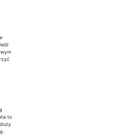
ie
eśli
iowym
rzyć
ą
ata to
 duży
ę.