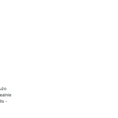
dużo
ealnie
ls -