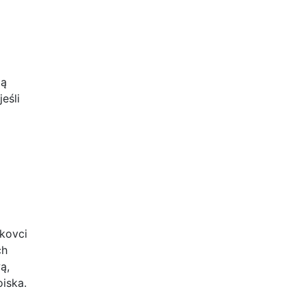
ją
eśli
ckovci
ch
ą,
iska.