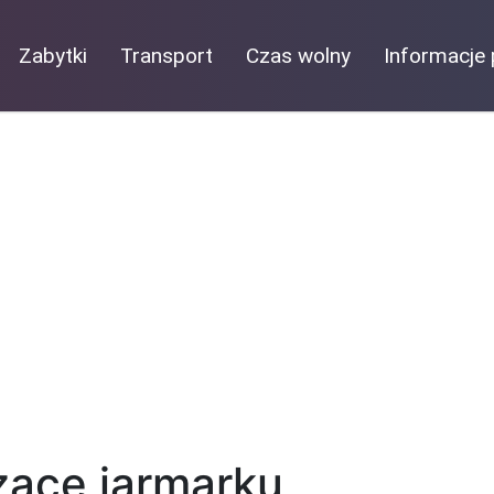
Zabytki
Transport
Czas wolny
Informacje 
ące jarmarku