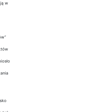
ają w
ów”
o
któw
iosło
zania
isko