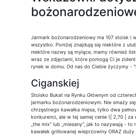
bożonarodzeniow
Jarmark bożonarodzeniowy ma 107 stoisk i wi
wszystko. Poniżej znajdują się niektóre z ul
niektóre nazwy są mylące, mamy również lis
wraz ze zdjęciami, które pomogą Ci je ziden
rynek w domu. Od nas do Ciebie życzymy - "Dobru
Ciganskiej
Stoisko Bukat na Rynku Głównym od czterech
jarmarku bożonarodzeniowym. Nie smaży się g
chrzęstnego kawałka mięsa, tylko dwa pełnow
konkurenci, ale w tej samej cenie (| 2,70 | 
„the mix” lub „miesany”, jak to nazywają - to
kawałek grillowanej wieprzowiny ORAZ duży k