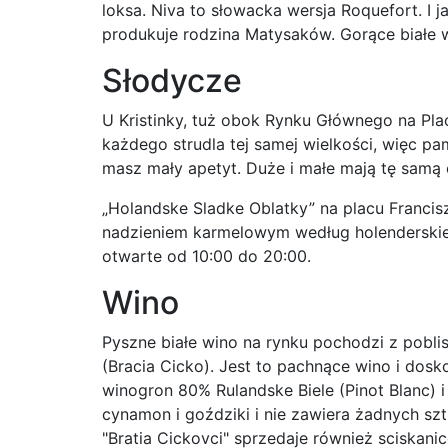
loksa. Niva to słowacka wersja Roquefort. I j
produkuje rodzina Matysaków. Gorące białe w
Słodycze
U Kristinky, tuż obok Rynku Głównego na Pla
każdego strudla tej samej wielkości, więc pam
masz mały apetyt. Duże i małe mają tę samą 
„Holandske Sladke Oblatky” na placu Francisz
nadzieniem karmelowym według holenderskiej
otwarte od 10:00 do 20:00.
Wino
Pyszne białe wino na rynku pochodzi z poblis
(Bracia Cicko). Jest to pachnące wino i dosk
winogron 80% Rulandske Biele (Pinot Blanc) 
cynamon i goździki i nie zawiera żadnych sz
"Bratia Cickovci" sprzedaje również sciskanic