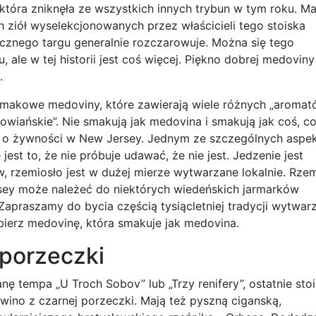
która zniknęła ze wszystkich innych trybun w tym roku. M
ych ziół wyselekcjonowanych przez właścicieli tego stoiska
cznego targu generalnie rozczarowuje. Można się tego
 ale w tej historii jest coś więcej. Piękno dobrej medoviny
.
makowe medoviny, które zawierają wiele różnych „aromat
łowiańskie”. Nie smakują jak medovina i smakują jak coś, c
k o żywności w New Jersey. Jednym ze szczególnych aspe
st to, że nie próbuje udawać, że nie jest. Jedzenie jest
 rzemiosło jest w dużej mierze wytwarzane lokalnie. Rzem
ey może należeć do niektórych wiedeńskich jarmarków
Zapraszamy do bycia częścią tysiącletniej tradycji wytwar
bierz medovinę, która smakuje jak medovina.
 porzeczki
nę tempa „U Troch Sobov” lub „Trzy renifery”, ostatnie sto
wino z czarnej porzeczki. Mają też pyszną ciganską,