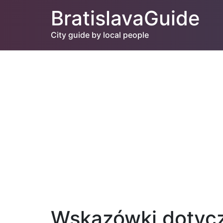
BratislavaGuide
City guide by local people
Wskazówki dotycz