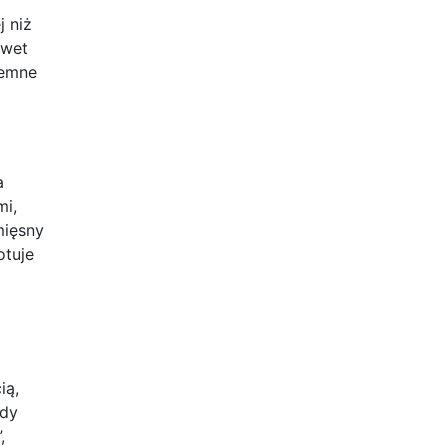
j niż
awet
jemne
a
mi,
mięsny
otuje
ią,
gdy
,