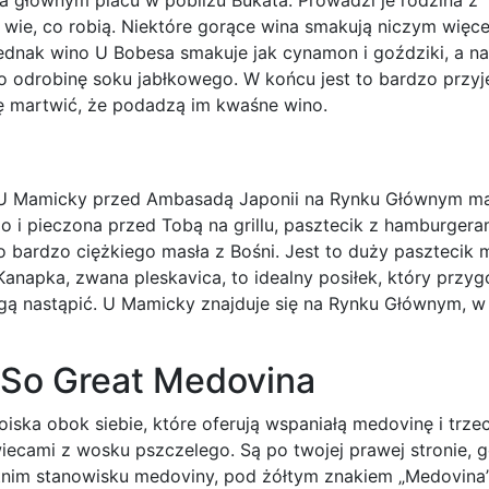
 głównym placu w pobliżu Bukata. Prowadzi je rodzina z
 wie, co robią. Niektóre gorące wina smakują niczym więce
Jednak wino U Bobesa smakuje jak cynamon i goździki, a n
go odrobinę soku jabłkowego. W końcu jest to bardzo przy
ę martwić, że podadzą im kwaśne wino.
to U Mamicky przed Ambasadą Japonii na Rynku Głównym m
 i pieczona przed Tobą na grillu, pasztecik z hamburgera
 do bardzo ciężkiego masła z Bośni. Jest to duży pasztecik 
 Kanapka, zwana pleskavica, to idealny posiłek, który przyg
mogą nastąpić. U Mamicky znajduje się na Rynku Głównym, w
 So Great Medovina
iska obok siebie, które oferują wspaniałą medovinę i trzec
iecami z wosku pszczelego. Są po twojej prawej stronie, 
tnim stanowisku medoviny, pod żółtym znakiem „Medovina”