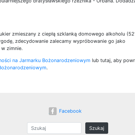
larniejszego bratysławskiego rzeźnika - Orbana. Dodadz
ukier zmieszany z ciepłą szklanką domowego alkoholu (52
rzygodę, zdecydowanie zalecamy wypróbowanie go jako
 w zimnie.
ności na Jarmarku Bożonarodzeniowym
lub tutaj, aby pow
 Bożonarodzeniowym
.
Facebook
Szukaj