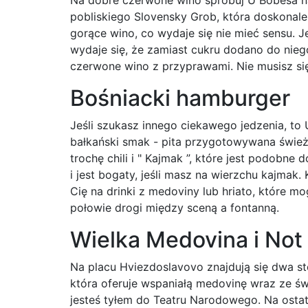
Na dobre czerwone wino spróbuj U Bobesa na
pobliskiego Slovensky Grob, która doskonale
gorące wino, co wydaje się nie mieć sensu. 
wydaje się, że zamiast cukru dodano do nie
czerwone wino z przyprawami. Nie musisz si
Bośniacki hamburger
Jeśli szukasz innego ciekawego jedzenia, 
bałkański smak - pita przygotowywana świeżo
trochę chili i " Kajmak ”, które jest podobne
i jest bogaty, jeśli masz na wierzchu kajmak.
Cię na drinki z medoviny lub hriato, które 
połowie drogi między sceną a fontanną.
Wielka Medovina i Not
Na placu Hviezdoslavovo znajdują się dwa sto
która oferuje wspaniałą medovinę wraz ze św
jesteś tyłem do Teatru Narodowego. Na osta