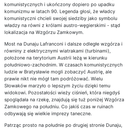
komunistycznych i ukończony dopiero po upadku
komunizmu w latach 90. Legenda głosi, że władcy
komunistyczni chcieli swojej siedziby jako symbolu
władzy na równi z królami austro-węgierskimi - stąd
lokalizacja na Wzgórzu Zamkowym.
Most na Dunaju Lafranconi i dalsze odległe wzgórza i
równiny z elektrycznymi wiatrakami (turbinami),
położone na terytorium Austrii leżą w kierunku
południowo-zachodnim. W czasach komunistycznych
ludzie w Bratysławie mogli zobaczyć Austrię, ale
prawie nikt nie mógł tam podróżować. Wielu
Słowaków marzyło o lepszym życiu dzięki temu
widokowi. Pozostałości wieży ciśnień, która niegdyś
spoglądała na rzekę, znajdują się tuż poniżej Wzgórza
Zamkowego na południu. Co jakiś czas w ruinach
odbywają się wielkie imprezy taneczne.
Patrząc prosto na południe po drugiej stronie Dunaju,