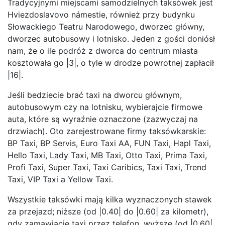
Tradycyjnymi miejscami samodzielnych taksówek jest
Hviezdoslavovo námestie, również przy budynku
Słowackiego Teatru Narodowego, dworzec główny,
dworzec autobusowy i lotnisko. Jeden z gości doniósł
nam, że o ile podróż z dworca do centrum miasta
kosztowała go |3|, o tyle w drodze powrotnej zapłacił
|16|.
Jeśli bedziecie brać taxi na dworcu głównym,
autobusowym czy na lotnisku, wybierajcie firmowe
auta, które są wyraźnie oznaczone (zazwyczaj na
drzwiach). Oto zarejestrowane firmy taksówkarskie:
BP Taxi, BP Servis, Euro Taxi AA, FUN Taxi, Hapl Taxi,
Hello Taxi, Lady Taxi, MB Taxi, Otto Taxi, Prima Taxi,
Profi Taxi, Super Taxi, Taxi Caribics, Taxi Taxi, Trend
Taxi, VIP Taxi a Yellow Taxi.
Wszystkie taksówki mają kilka wyznaczonych stawek
za przejazd; niższe (od |0.40| do |0.60| za kilometr),
gdy zamawiacie taxi przez telefon, wyższe (od |0.60|