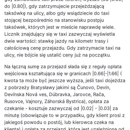
do |0.80|), gdy zatrzymujecie przejeżdzającą
taksówkę na ulicy, albo gdy wsiądziecie do taxi
stojącej bezpośrednio na stanowisku postpju
taksówek, których jest w mieście naprawdę wiele.
Licznik znajdujący się w taxi zazwyczaj wyświetla
dwie wartości: stawkę jazdy na kilometr trasy i
całościową cenę przejazdu. Gdy zatrzymacie taxi na
ulicy, nie bójcie się ustalić ceny już na początku.
Na łączną sumę za przejazd słada się z reguły opłata
wejściowa kształtująca się w granicach |0.66|-|1.66| (
kwota ta może być jeszcze wyższa, jeśli taxi dojeżdza
z pobrzeży Bratysławy jakimi są Čunovo, Devín,
Devínska Nová ves, Dúbravka, Jarovce, Rača,
Rusovce, Vajnory, Záhorská Bystrica), opłata za
czekanie - kosztuje zazwyczaj od |0.02| - |0.03| za
minutę (obowiązuje to w przypadku, gdy klient prosi z
jakiegoś powodu o postój, lub kierowca czeka na
klienta) i opłata za przejazd, która jest uzależniona od