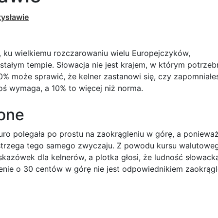
tysławie
at, ku wielkiemu rozczarowaniu wielu Europejczyków,
stałym tempie. Słowacja nie jest krajem, w którym potrzeb
0% może sprawić, że kelner zastanowi się, czy zapomniałe
oś wymaga, a 10% to więcej niż norma.
ione
ro polegała po prostu na zaokrągleniu w górę, a poniewa
strzega tego samego zwyczaju. Z powodu kursu walutowe
kazówek dla kelnerów, a plotka głosi, że ludność słowacka
lenie o 30 centów w górę nie jest odpowiednikiem zaokrągl