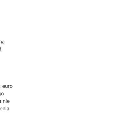
na
ś
ż euro
go
 nie
enia