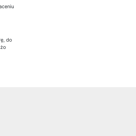
aceniu
rę, do
użo