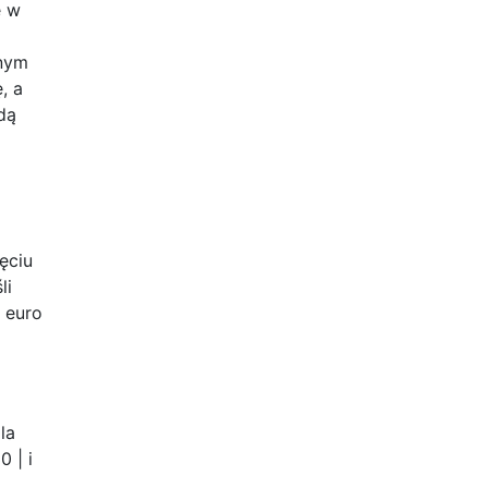
e w
wnym
, a
dą
ęciu
li
 euro
la
 | i