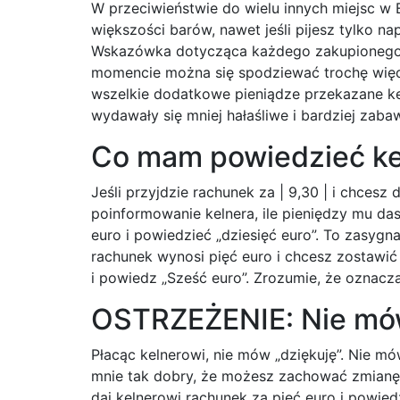
W przeciwieństwie do wielu innych miejsc w 
większości barów, nawet jeśli pijesz tylko nap
Wskazówka dotycząca każdego zakupionego n
momencie można się spodziewać trochę więc
wszelkie dodatkowe pieniądze przekazane ke
wydawały się mniej hałaśliwe i bardziej zaba
Co mam powiedzieć ke
Jeśli przyjdzie rachunek za | 9,30 | i chcesz
poinformowanie kelnera, ile pieniędzy mu da
euro i powiedzieć „dziesięć euro”. To zasygna
rachunek wynosi pięć euro i chcesz zostawić 
i powiedz „Sześć euro”. Zrozumie, że oznacza
OSTRZEŻENIE: Nie mów
Płacąc kelnerowi, nie mów „dziękuję”. Nie mó
mnie tak dobry, że możesz zachować zmianę ja
daj kelnerowi rachunek za pięć euro i powied