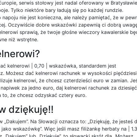
Europie, serwis stołowy jest nadal oferowany w Bratysławi
oje. Tylko niektóre bary ładują się po każdej rundzie.
apoju nie jest konieczna, ale należy pamiętać, że w pe
ej. Oczywiście dobre wskazówki zapewnią ci dobrą uwagę
lnerowi sprawią, że twoje głośne wieczory kawalerskie bę
wne niż wstrętne.
lnerowi?
 dać kelnerowi | 0,70 | wskazówka, standardem jest
sz. Możesz dać kelnerowi rachunek w wysokości pięćdziesi
lizuje kelnerowi, że chcesz czterdzieści euro w zamian. Jeś
napiwek za jedno euro, daj kelnerowi rachunek za dziesięć
 to, że chcesz odzyskać cztery euro.
 dziękuję!!
w „Dakujem”. Na Słowacji oznacza to: „Dziękuję, że jesteś d
ko wskazówkę”. Więc jeśli masz filiżankę herbaty na | 1.30
z „Dakujem” lub „Dziękuję”, to słowacki skrót dla „Możesz