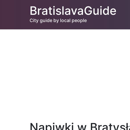
BratislavaGuide
City guide by local people
Napiwki w Bratys