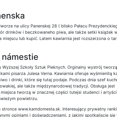
nenska
worze na ulicy Panenskej 28 ( blisko Pałacu Prezydenckieg
bór drinków i beczkowaneho piwa, ale także setki książek 
 miejscu lub kupić. Latem kawiarnia jest rozszerzona o ta
 námestie
ku Wyższej Szkoły Sztuk Pieknych. Orginalny wystrój tworz
kami pisarza Julesa Verna. Kawiarnia oferuje wyśmienitą k
o i drinki, które się tutaj podaje. Podczas dnia szef kuch
łowakiej, ale także międzynarodowej tradycji. Obsługa jest
miejsca tworzą w znacznej części tutejsi studenci i artyści
 swieżym powietrzu.
na stronce www.kamdomesta.sk. Interesujący prywatny rank
nymi opiniami i doświadczeniami, z jakimi spotkaliscie się