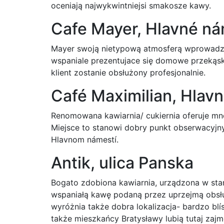
oceniają najwykwintniejsi smakosze kawy.
Cafe Mayer, Hlavné ná
Mayer swoją nietypową atmosferą wprowadza
wspaniale prezentujace się domowe przekąski i
klient zostanie obsłużony profesjonalnie.
Café Maximilian, Hlav
Renomowana kawiarnia/ cukiernia oferuje mn
Miejsce to stanowi dobry punkt obserwacyjny 
Hlavnom námestí.
Antik, ulica Panska
Bogato zdobiona kawiarnia, urządzona w stary
wspaniałą kawę podaną przez uprzejmą obsłu
wyróżnia także dobra lokalizacja- bardzo blís
także mieszkańcy Bratysławy lubią tutaj zaj