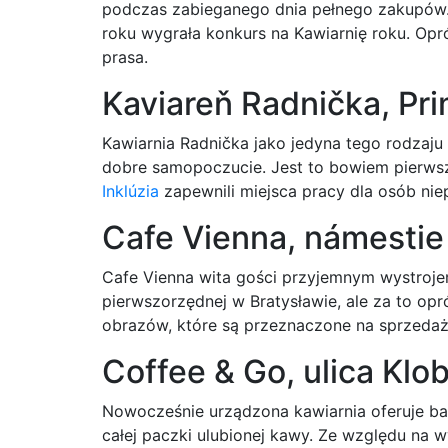
podczas zabieganego dnia pełnego zakupów.
roku wygrała konkurs na Kawiarnię roku. Opró
prasa.
Kaviareň Radnička, Pr
Kawiarnia Radnička jako jedyna tego rodzaj
dobre samopoczucie. Jest to bowiem pierwsz
Inklúzia
zapewnili miejsca pracy dla osób ni
Cafe Vienna, námesti
Cafe Vienna wita gości przyjemnym wystrojem 
pierwszorzędnej w Bratysławie, ale za to o
obrazów, które są przeznaczone na sprzedaż
Coffee & Go, ulica Klo
Nowocześnie urządzona kawiarnia oferuje ba
całej paczki ulubionej kawy. Ze względu na 