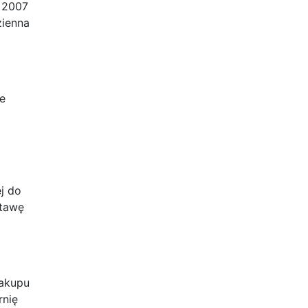
 2007
zienna
e
j do
stawę
zakupu
rnię