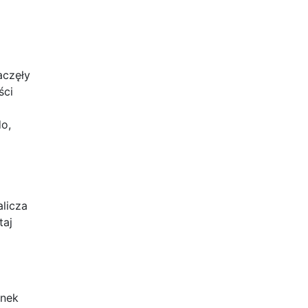
aczęły
ści
do,
alicza
taj
ynek