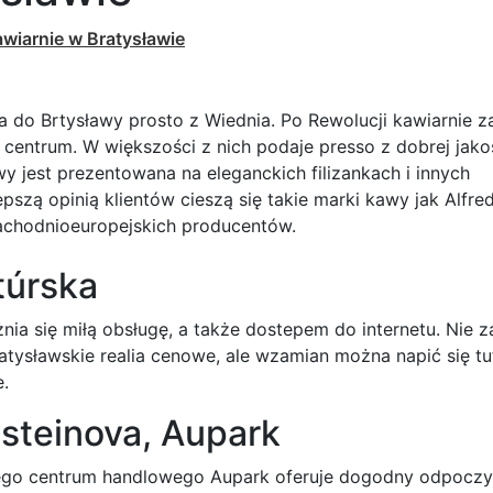
wiarnie w Bratysławie
a do Brtysławy prosto z Wiednia. Po Rewolucji kawiarnie z
centrum. W większości z nich podaje presso z dobrej jako
 jest prezentowana na eleganckich filizankach i innych
szą opinią klientów cieszą się takie marki kawy jak Alfre
 zachodnioeuropejskich producentów.
túrska
nia się miłą obsługę, a także dostepem do internetu. Nie z
ratysławskie realia cenowe, ale wzamian można napić się tu
.
nsteinova, Aupark
iego centrum handlowego Aupark oferuje dogodny odpocz