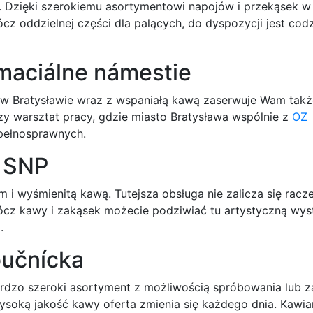
 Dzięki szerokiemu asortymentowi napojów i przekąsek w
cz oddzielnej części dla palących, do dyspozycji jest cod
imaciálne námestie
u w Bratysławie wraz z wspaniałą kawą zaserwuje Wam takż
y warsztat pracy, gdzie miasto Bratysława wspólnie z
OZ
epełnosprawnych.
e SNP
i wyśmienitą kawą. Tutejsza obsługa nie zalicza się racze
prócz kawy i zakąsek możecie podziwiać tu artystyczną wy
.
bučnícka
rdzo szeroki asortyment z możliwością spróbowania lub 
wysoką jakość kawy oferta zmienia się każdego dnia. Kawia