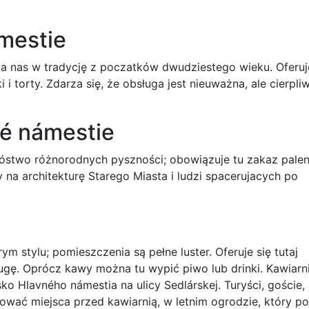
mestie
 nas w tradycję z poczatków dwudziestego wieku. Oferuj
 torty. Zdarza się, że obsługa jest nieuważna, ale cierpli
né námestie
óstwo różnorodnych pyszności; obowiązuje tu zakaz palen
na architekturę Starego Miasta i ludzi spacerujacych po
m stylu; pomieszczenia są pełne luster. Oferuje się tutaj
gę. Oprócz kawy można tu wypić piwo lub drinki. Kawiarni
ko Hlavného námestia na ulicy Sedlárskej. Turyści, goście,
mować miejsca przed kawiarnią, w letnim ogrodzie, który p