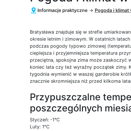
Informacje praktyczne
→
Pogoda i klimat
Bratysława znajduje się w strefie umiarkowa
okresie letnim i zimowym. W ostatnich latac
podczas pogody typowo zimowej (temperatura
cieplejsza i przyjemniejsza temperatura prz
przeciętna, spokojna zima może zaskoczyć w
koniec lata czy też wyraźny początek zimy. K
tygodnia wymienić w waszej garderobie krótkie
znacznie skromniejsza niż przed kilkoma lat
Przypuszczalne tempe
poszczególnych miesi
Styczeń: -1°C
Luty: 1°C