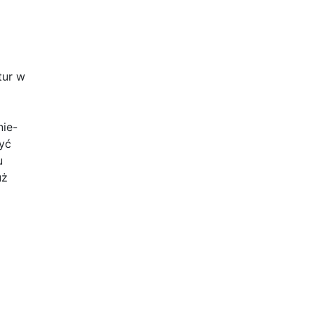
tur w
nie-
yć
u
uż