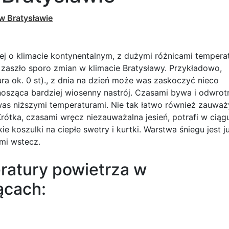
 w Bratysławie
nej o klimacie kontynentalnym, z dużymi różnicami tempera
h zaszło sporo zmian w klimacie Bratysławy. Przykładowo,
 ok. 0 st)., z dnia na dzień może was zaskoczyć nieco
ynosząca bardziej wiosenny nastrój. Czasami bywa i odwrot
as niższymi temperaturami. Nie tak łatwo również zauważ
rótka, czasami wręcz niezauważalna jesień, potrafi w ciąg
 koszulki na ciepłe swetry i kurtki. Warstwa śniegu jest j
ami wstecz.
ratury powietrza w
ącach: