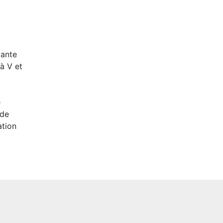
tante
 à V et
e
 de
ation