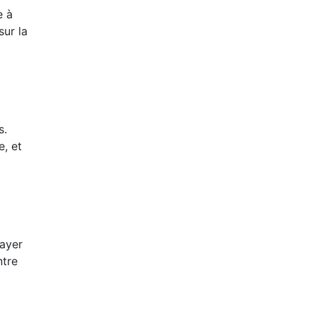
e à
sur la
s.
, et
sayer
ntre