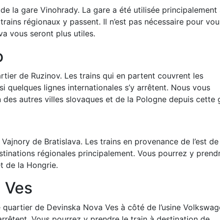
de la gare Vinohrady. La gare a été utilisée principalement
s trains régionaux y passent. Il n’est pas nécessaire pour vo
va vous seront plus utiles.
o
ier de Ruzinov. Les trains qui en partent couvrent les
i quelques lignes internationales s’y arrêtent. Nous vous
n des autres villes slovaques et de la Pologne depuis cette 
Vajnory de Bratislava. Les trains en provenance de l’est de
estinations régionales principalement. Vous pourrez y prend
et de la Hongrie.
a Ves
 quartier de Devinska Nova Ves à côté de l’usine Volkswag
 arrêtent. Vous pourrez y prendre le train à destination de