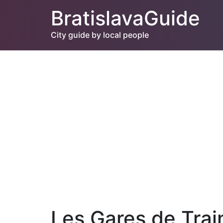
BratislavaGuide
City guide by local people
Les Gares de Trai