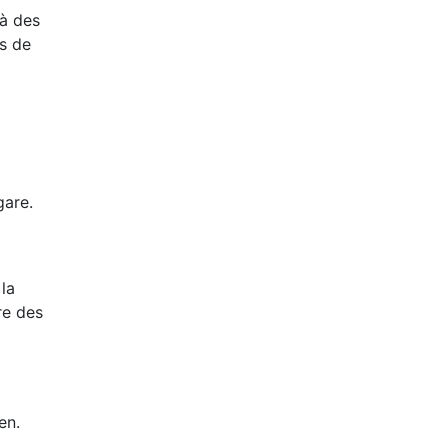
 à des
us de
gare.
 la
re des
en.