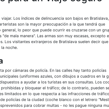
 viajar. Los índices de delincuencia son bajos en Bratislava,
carteristas son la mayor preocupación a la que tendrá que
lo general, lo peor que puede ocurrir es cruzarse con un gr
os "de mala manera". Las armas son muy escasas, excepto e
os. Los visitantes extranjeros de Bratislava suelen decir que
 la noche.
a
a por cámaras de policía. En las calles hay tanto policías
nicipales (uniformes azules, con dibujos a cuadros en la g
 dispuestos a ayudar a los turistas en sus consultas. Los co
rohibidas y bloquear el tráfico; de lo contrario, pueden s
es limitados en lo que respecta a las infracciones de tráfic
e policías de la ciudad (coche blanco con el letrero "Mes
desprevenidos para cobrar multas - no les pague ninguna mul