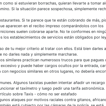
n como si estuvieran borrachas, quieran llevarte a tomar a
 camino. Si la situación parece sospechosa, simplemente rech
estaurantes. Si te parece que te están cobrando de más, pi
 que aparecen en el recibo impreso comparándolos con los
rniciones suelen cobrarse aparte. No te conformes en ning
s los establecimientos de servicios están obligados por le
 de tu mejor criterio al tratar con ellos. Está bien darles 
e no darles nada y simplemente marcharse.
ntos similares practican numerosos trucos para que pagues 
 excesivo y puede haber cargos ocultos por la entrada, ca
ia con negocios similares en otros lugares, no debería encon
omunes. Algunos taxistas pueden intentar añadir un recargo
uncionar el taxímetro y luego pedir una tarifa astronómica.
artículo sobre Taxis - cómo no ser estafado
gunos ataques por motivos raciales contra gitanos, african
ambién está cubierto por las cámaras de la policía, se está