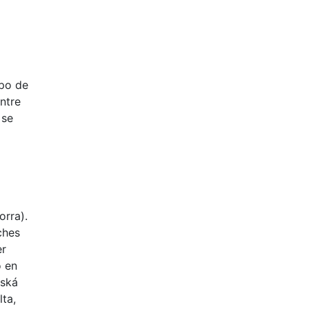
upo de
ntre
 se
orra).
ches
er
o en
tská
ta,