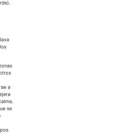
rde).
lava
los
 zonas
otros
rae a
ejera
calma.
que se
e
upos