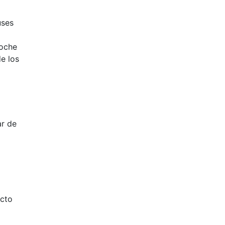
uses
coche
de los
ar de
acto