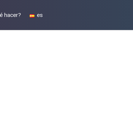
é hacer?
es