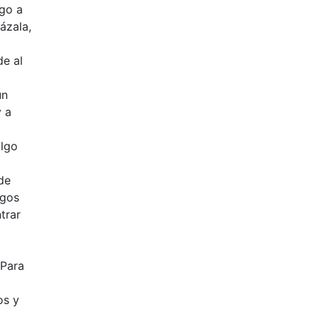
lgo a
ázala,
de al
ún
y a
algo
de
rgos
trar
 Para
os y