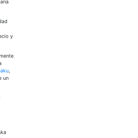
gana
idad
ecio y
lmente
a
kaku
,
e un
e
ska