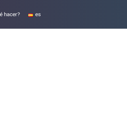
é hacer?
es