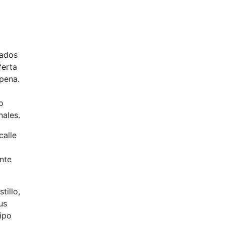
zados
ferta
 pena.
o
nales.
calle
ante
tillo,
us
tipo