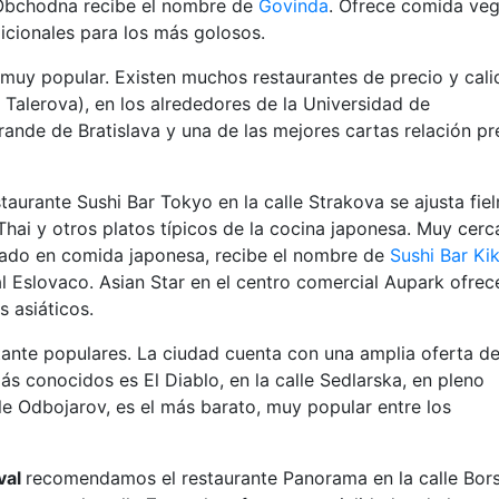
e Obchodna recibe el nombre de
Govinda
. Ofrece comida ve
icionales para los más golosos.
 muy popular. Existen muchos restaurantes de precio y cal
e Talerova), en los alrededores de la Universidad de
ande de Bratislava y una de las mejores cartas relación pr
taurante Sushi Bar Tokyo en la calle Strakova se ajusta fie
hai y otros platos típicos de la cocina japonesa. Muy cerc
zado en comida japonesa, recibe el nombre de
Sushi Bar Ki
l Eslovaco. Asian Star en el centro comercial Aupark ofrec
s asiáticos.
ante populares. La ciudad cuenta con una amplia oferta d
s conocidos es El Diablo, en la calle Sedlarska, en pleno
alle Odbojarov, es el más barato, muy popular entre los
val
recomendamos el restaurante Panorama en la calle Bor