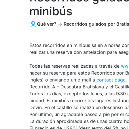
minibús
Qué ver?
→
Recorridos guiados por Brati
Estos recorridos en minibús salen a horas c
realizar una reserva con antelación para aseg
Todas las reservas realizadas a través de
www
hacer su reserva para estos Recorridos por B
ingles) o enviando un e-mail a
contact page
.
Recorrido A – Descubra Bratislava y el Castil
Todos los días, excepto los lunes, a las 9:30
ciudad. El minibús recorre los lugares históri
Devin. En el castillo se realiza un descanso p
Por último, un agradable paseo a pie por el c
La duración aproximada es de unas cuatro ho
El precio es de |1290| (descuento del 5% no i