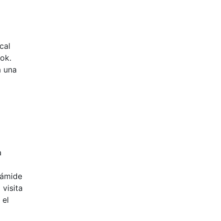
cal
ok.
a una
a
rámide
 visita
 el