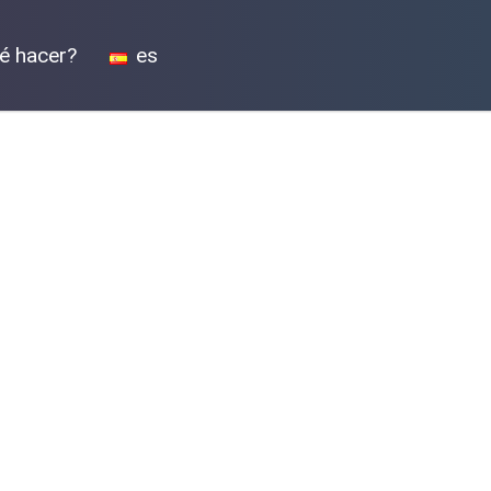
é hacer?
es