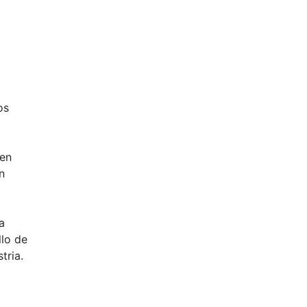
os
den
n
a
llo de
tria.