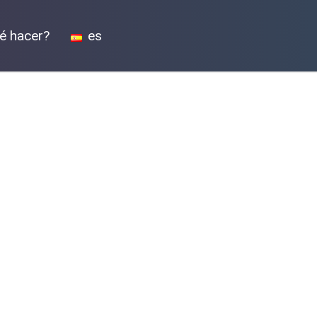
é hacer?
es