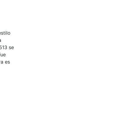
stilo
a
513 se
Fue
ra es