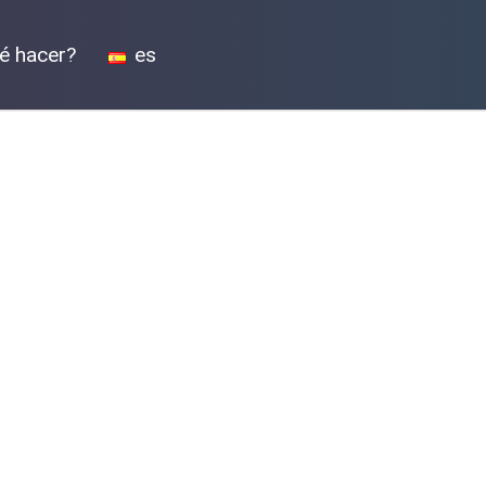
é hacer?
es