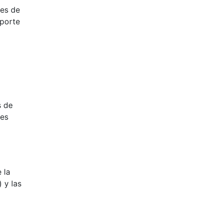
res de
sporte
s de
des
 la
 y las