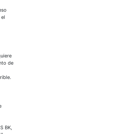
eso
 el
quiere
unto de
rible.
e
DS BK,