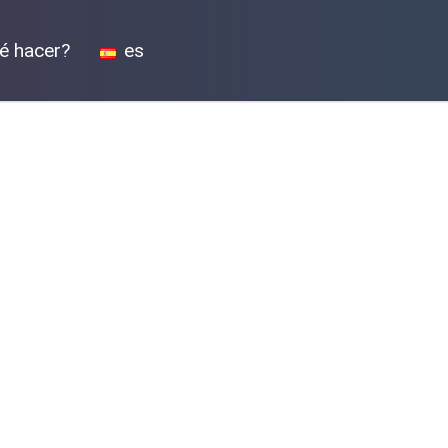
é hacer?
es