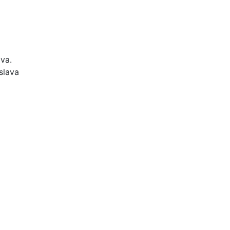
ava.
slava