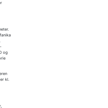
er
eter.
fanika
.
-
00 og
orie
eren
er kl.
,