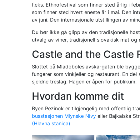
f.eks. Ethnofestival som finner sted årlig i fe
som finner sted hvert eneste år i mai. Den inte
av juni. Den internasjonale utstillingen av min
Du bør ikke gå glipp av den tradisjonelle høs
utvalg av viner, tradisjonell slovakisk mat og 
Castle and the Castle 
Slottet på Mladoboleslavska-gaten ble bygget 
fungerer som vinkjeller og restaurant. En del
sjeldne treslag. Hagen er åpen for publikum.
Hvordan komme dit
Byen Pezinok er tilgjengelig med offentlig tr
busstasjonen Mlynske Nivy
eller Bajkalska St
(Hlavna stanica)
.