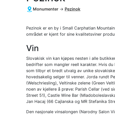
Monumenter
→
Pezinok
Pezinok er en by i Small Carphatian Mountains
området er kjent for sine kvalitetsviner prod
Vin
Slovakisk vin kan kjøpes nesten i alle butikk
bedrifter som mangler reell karakter. Hvis du 
som tilbyr et bredt utvalg av unike slovakisk
hovedsakelig selger til venner. Jorda rundt Pe
(Welschriesling), Veltinske zelene (Green Velt
noen av kjellere å prøve: Parish Cellar (ved s
Street 51), Castle Wine Bar (Mladoboleslavska
Jan Hacaj (66 Cajlanska og MR Stefanika Stree
Den nasjonale vinsalongen (Narodny Salon Vin