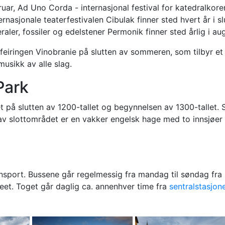
bruar, Ad Uno Corda - internasjonal festival for katedralkore
rnasjonale teaterfestivalen Cibulak finner sted hvert år i sl
eraler, fossiler og edelstener Permonik finner sted årlig i au
tfeiringen Vinobranie på slutten av sommeren, som tilbyr et
musikk av alle slag.
Park
på slutten av 1200-tallet og begynnelsen av 1300-tallet. S
 av slottområdet er en vakker engelsk hage med to innsjøer
ansport. Bussene går regelmessig fra mandag til søndag fra
reet. Toget går daglig ca. annenhver time fra
sentralstasjon