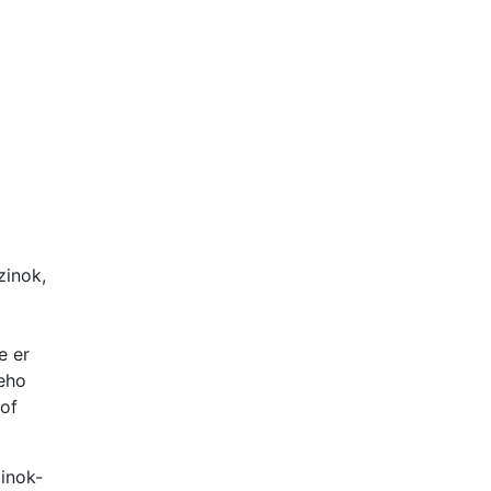
zinok,
e er
keho
 of
zinok-