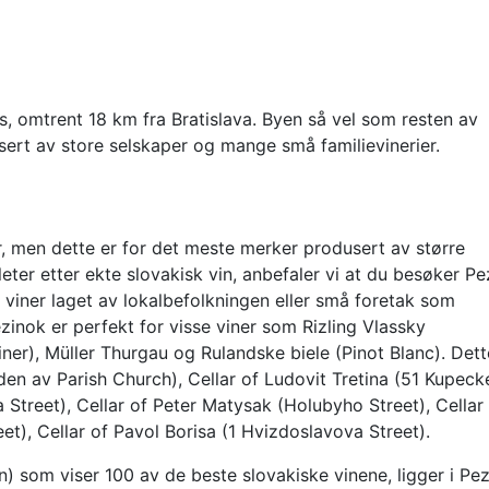
, omtrent 18 km fra Bratislava. Byen så vel som resten av
usert av store selskaper og mange små familievinerier.
er, men dette er for det meste merker produsert av større
leter etter ekte slovakisk vin, anbefaler vi at du besøker Pe
e viner laget av lokalbefolkningen eller små foretak som
zinok er perfekt for visse viner som Rizling Vlassky
liner), Müller Thurgau og Rulandske biele (Pinot Blanc). Dett
iden av Parish Church), Cellar of Ludovit Tretina (51 Kupec
 Street), Cellar of Peter Matysak (Holubyho Street), Cellar
t), Cellar of Pavol Borisa (1 Hvizdoslavova Street).
) som viser 100 av de beste slovakiske vinene, ligger i Pe