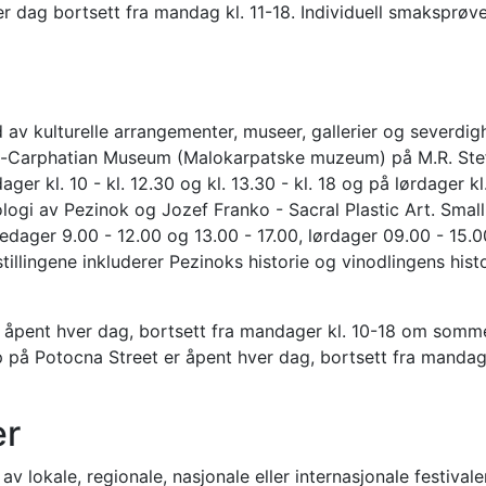
r dag bortsett fra mandag kl. 11-18. Individuell smaksprøv
av kulturelle arrangementer, museer, gallerier og severdigh
-Carphatian Museum (Malokarpatske muzeum) på M.R. Ste
ger kl. 10 - kl. 12.30 og kl. 13.30 - kl. 18 og på lørdager kl
ologi av Pezinok og Jozef Franko - Sacral Plastic Art. Small
edager 9.00 - 12.00 og 13.00 - 17.00, lørdager 09.00 - 15.
illingene inkluderer Pezinoks historie og vinodlingens hist
 er åpent hver dag, bortsett fra mandager kl. 10-18 om somm
okop på Potocna Street er åpent hver dag, bortsett fra mandag
er
v lokale, regionale, nasjonale eller internasjonale festivaler