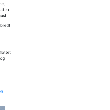
ne,
utten
gust.
 bredt
lottet
 og
en