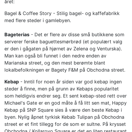
året:
Bagel & Coffee Story - Stilig bagel- og kaffefabrikk
med flere steder i gamlebyen.
Bageterias
- Det er flere av disse små butikkene som
serverer ferske baguettesmørbrød (et populært valg
er den i gågaten på hjørnet av Zelena og Venturska).
Man kan også bli funnet i den nedre enden av
Marianska street, og den mest berømte blant
lokalbefolkningen er Bagety F&M på Obchodna street.
Kebap
- Inntil for noen år siden var god kebap ingen
steder å finne, men på grunn av Kebaps popularitet
som heldigvis endrer seg. Et sent kebap-sted rett over
Michael's Gate er en god måte å få litt sen mat, Happy
Kebap på SNP Square sies å være den beste Kebap i
byen. Nylig åpnet tyrkisk Kebab Tulipan på Obchodna
street er et fint tillegg for de som er sultne. På krysset
Obchodna / Kollarovo Square er det en liten restaurant