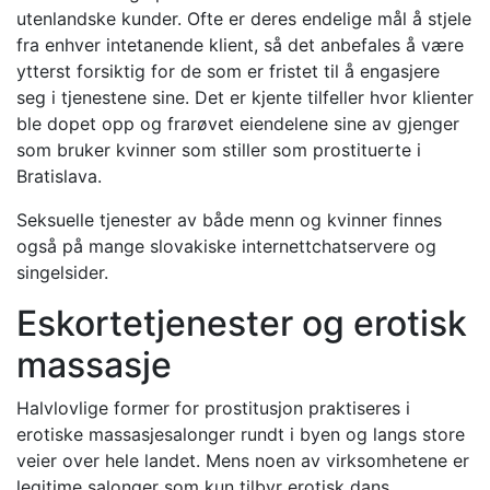
utenlandske kunder. Ofte er deres endelige mål å stjele
fra enhver intetanende klient, så det anbefales å være
ytterst forsiktig for de som er fristet til å engasjere
seg i tjenestene sine. Det er kjente tilfeller hvor klienter
ble dopet opp og frarøvet eiendelene sine av gjenger
som bruker kvinner som stiller som prostituerte i
Bratislava.
Seksuelle tjenester av både menn og kvinner finnes
også på mange slovakiske internettchatservere og
singelsider.
Eskortetjenester og erotisk
massasje
Halvlovlige former for prostitusjon praktiseres i
erotiske massasjesalonger rundt i byen og langs store
veier over hele landet. Mens noen av virksomhetene er
legitime salonger som kun tilbyr erotisk dans,