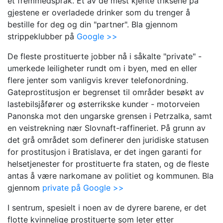
et fremmedspråk. Et av de mest kjente triksene på
gjestene er overladede drinker som du trenger å
bestille for deg og din "partner". Bla gjennom
strippeklubber på
Google >>
De fleste prostituerte jobber nå i såkalte "private" -
umerkede leiligheter rundt om i byen, med en eller
flere jenter som vanligvis krever telefonordning.
Gateprostitusjon er begrenset til områder besøkt av
lastebilsjåfører og østerrikske kunder - motorveien
Panonska mot den ungarske grensen i Petrzalka, samt
en veistrekning nær Slovnaft-raffineriet. På grunn av
det grå området som definerer den juridiske statusen
for prostitusjon i Bratislava, er det ingen garanti for
helsetjenester for prostituerte fra staten, og de fleste
antas å være narkomane av politiet og kommunen. Bla
gjennom
private på Google >>
I sentrum, spesielt i noen av de dyrere barene, er det
flotte kvinnelige prostituerte som leter etter