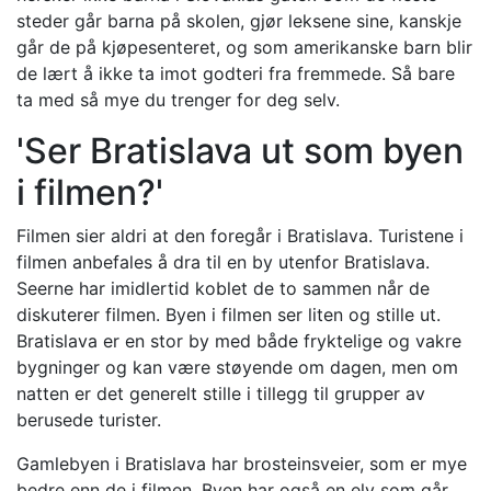
steder går barna på skolen, gjør leksene sine, kanskje
går de på kjøpesenteret, og som amerikanske barn blir
de lært å ikke ta imot godteri fra fremmede. Så bare
ta med så mye du trenger for deg selv.
'Ser Bratislava ut som byen
i filmen?'
Filmen sier aldri at den foregår i Bratislava. Turistene i
filmen anbefales å dra til en by utenfor Bratislava.
Seerne har imidlertid koblet de to sammen når de
diskuterer filmen. Byen i filmen ser liten og stille ut.
Bratislava er en stor by med både fryktelige og vakre
bygninger og kan være støyende om dagen, men om
natten er det generelt stille i tillegg til grupper av
berusede turister.
Gamlebyen i Bratislava har brosteinsveier, som er mye
bedre enn de i filmen. Byen har også en elv som går