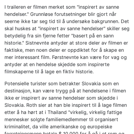
I traileren er filmen merket som "inspirert av sanne
hendelser." Grunnløse forutsetninger blir gjort når
seerne ikke tar seg tid til å undersøke bakgrunnen. Det
skal huskes at "inspirert av sanne hendelser" skiller seg
betydelig fra sin fjerne fetter "basert på en sann
historie." Sistnevnte antyder at store deler av filmen er
faktiske, men noen deler er oppdiktet for å skape en
mer interessant film. Førstnevnte kan være for vag og
antyder at en hendelse skjedde som inspirerte
filmskaperne til å lage en fiktiv historie.
Potensielle turister som betrakter Slovakia som en
destinasjon, kan være trygg på at hendelsene i filmen
ikke er inspirert av sanne hendelser som skjedde i
Slovakia. Roth sier at han ble inspirert til å lage filmen
etter å ha hørt at i Thailand "virkelig, virkelig fattige
mennesker solgte familiemedlemmer til organisert
kriminalitet, da ville amerikanske og europeiske
forretningsmenn betale $ 10.000 for å gå i et rom og