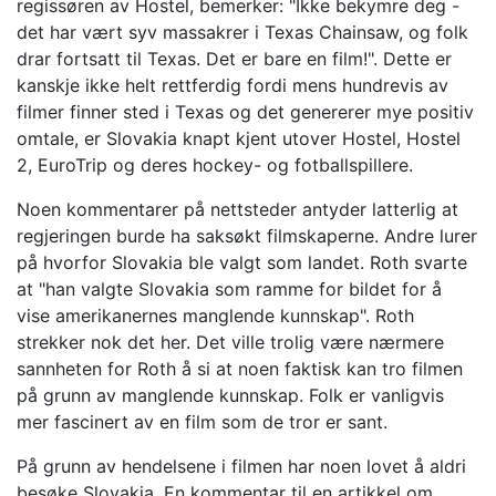
regissøren av Hostel, bemerker: "Ikke bekymre deg -
det har vært syv massakrer i Texas Chainsaw, og folk
drar fortsatt til Texas. Det er bare en film!". Dette er
kanskje ikke helt rettferdig fordi mens hundrevis av
filmer finner sted i Texas og det genererer mye positiv
omtale, er Slovakia knapt kjent utover Hostel, Hostel
2, EuroTrip og deres hockey- og fotballspillere.
Noen kommentarer på nettsteder antyder latterlig at
regjeringen burde ha saksøkt filmskaperne. Andre lurer
på hvorfor Slovakia ble valgt som landet. Roth svarte
at "han valgte Slovakia som ramme for bildet for å
vise amerikanernes manglende kunnskap". Roth
strekker nok det her. Det ville trolig være nærmere
sannheten for Roth å si at noen faktisk kan tro filmen
på grunn av manglende kunnskap. Folk er vanligvis
mer fascinert av en film som de tror er sant.
På grunn av hendelsene i filmen har noen lovet å aldri
besøke Slovakia. En kommentar til en artikkel om