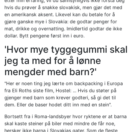
etter min erfaring, vil du sannsynligvis ikke forstå deg
hvis du prøver å snakke slovakisk, men gjør det med
en amerikansk aksent. Likevel kan du betale for å
gjøre ganske mye i Slovakia: de godtar penger for
mat, drikke og overnatting. Imidlertid godtar de ikke
dollar. Bytt pengene først inn i euro.
'Hvor mye tyggegummi skal
jeg ta med for å lønne
mengder med barn?'
"Her er noen ting jeg lærte om backpacking i Europa
fra Eli Roths siste film, Hostel: ... Hvis du støter på
gjenger med barn som krever godteri, så gi det til
dem. Eller de baser hodet ditt inn med en stein".
Bortsett fra i Roma-landsbyer hvor ryktene er at barna
skal kaste steiner på biler med mindre de får noe,
hersker ikke barna i Slovakias gater. Som de fleste