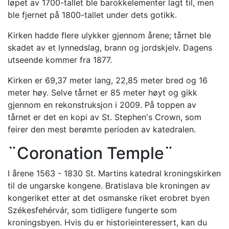
løpet av 1700-tallet ble barokkelementer lagt til, men
ble fjernet på 1800-tallet under dets gotikk.
Kirken hadde flere ulykker gjennom årene; tårnet ble
skadet av et lynnedslag, brann og jordskjelv. Dagens
utseende kommer fra 1877.
Kirken er 69,37 meter lang, 22,85 meter bred og 16
meter høy. Selve tårnet er 85 meter høyt og gikk
gjennom en rekonstruksjon i 2009. På toppen av
tårnet er det en kopi av St. Stephen's Crown, som
feirer den mest berømte perioden av katedralen.
¨Coronation Temple¨
I årene 1563 - 1830 St. Martins katedral kroningskirken
til de ungarske kongene. Bratislava ble kroningen av
kongeriket etter at det osmanske riket erobret byen
Székesfehérvár, som tidligere fungerte som
kroningsbyen. Hvis du er historieinteressert, kan du