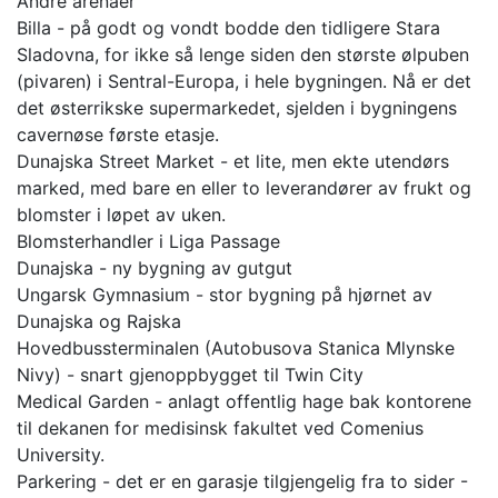
Andre arenaer
Billa - på godt og vondt bodde den tidligere Stara
Sladovna, for ikke så lenge siden den største ølpuben
(pivaren) i Sentral-Europa, i hele bygningen. Nå er det
det østerrikske supermarkedet, sjelden i bygningens
cavernøse første etasje.
Dunajska Street Market - et lite, men ekte utendørs
marked, med bare en eller to leverandører av frukt og
blomster i løpet av uken.
Blomsterhandler i Liga Passage
Dunajska - ny bygning av gutgut
Ungarsk Gymnasium - stor bygning på hjørnet av
Dunajska og Rajska
Hovedbussterminalen (Autobusova Stanica Mlynske
Nivy) - snart gjenoppbygget til Twin City
Medical Garden - anlagt offentlig hage bak kontorene
til dekanen for medisinsk fakultet ved Comenius
University.
Parkering - det er en garasje tilgjengelig fra to sider -