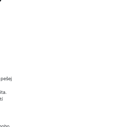
 pešej
ta.
tí
mnoho