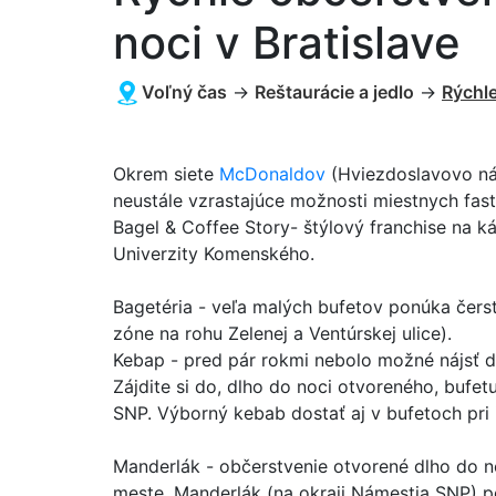
noci v Bratislave
Voľný čas
→
Reštaurácie a jedlo
→
Rýchle
Okrem siete
McDonaldov
(Hviezdoslavovo ná
neustále vzrastajúce možnosti miestnych fas
Bagel & Coffee Story- štýlový franchise na ká
Univerzity Komenského.
Bagetéria - veľa malých bufetov ponúka čers
zóne na rohu Zelenej a Ventúrskej ulice).
Kebap - pred pár rokmi nebolo možné nájsť do
Zájdite si do, dlho do noci otvoreného, buf
SNP. Výborný kebab dostať aj v bufetoch pri 
Manderlák - občerstvenie otvorené dlho do n
meste. Manderlák (na okraji Námestia SNP) p