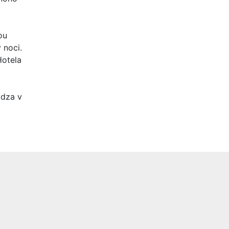
ou
 noci.
Hotela
ádza v