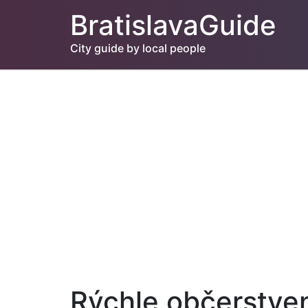
BratislavaGuide
City guide by local people
Rýchle občerstven