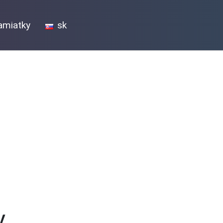
amiatky
sk
v