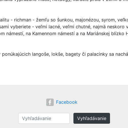
alitu - richman - žemľu so šunkou, majonézou, syrom, veľk
 sami vyberiete - veľmi lacné, veľmi chutné, najmä neskoro v
vom námestí, na Kamennom námestí a na Mariánskej blízko 
v ponúkajúcich langoše, lokše, bagety či palacinky sa nach
Facebook
Vyhľadávanie