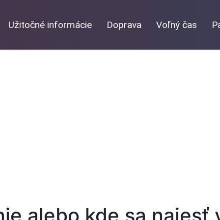
Užitočné informácie
Doprava
Voľný čas
P
ie alebo kde sa najesť 