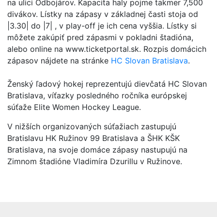
na ulici Odbojárov. Kapacita haly pojme takmer 7,500
divákov. Lístky na zápasy v základnej časti stoja od
|3.30| do |7| , v play-off je ich cena vyššia. Lístky si
môžete zakúpiť pred zápasmi v pokladni štadióna,
alebo online na www.ticketportal.sk. Rozpis domácich
zápasov nájdete na stránke
HC Slovan Bratislava
.
Ženský ľadový hokej reprezentujú dievčatá HC Slovan
Bratislava, víťazky posledného ročníka európskej
súťaže Elite Women Hockey League.
V nižších organizovaných súťažiach zastupujú
Bratislavu HK Ružinov 99 Bratislava a ŠHK KŠK
Bratislava, na svoje domáce zápasy nastupujú na
Zimnom štadióne Vladimíra Dzurillu v Ružinove.