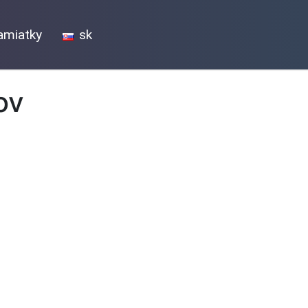
amiatky
sk
ov