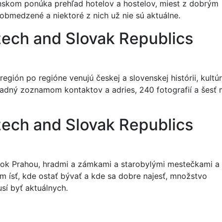
nskom ponúka prehľad hotelov a hostelov, miest z dobrým
 obmedzené a niektoré z nich už nie sú aktuálne.
zech and Slovak Republics
región po regióne venujú českej a slovenskej histórii, kult
ehľadný zoznamom kontaktov a adries, 240 fotografií a šesť
zech and Slovak Republics
dzok Prahou, hradmi a zámkami a starobylými mestečkami a
m ísť, kde ostať bývať a kde sa dobre najesť, množstvo
sí byť aktuálnych.