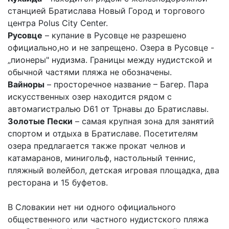
станцией Братислава Новый Город и торгового
центра Polus City Centеr.
Русовце
– купание в Русовце не разрешено
официально,но и не запрещено. Озера в Русовце -
„пионеры" нудизма. Границы между нудистской и
обычной частями пляжа не обозначены.
Вайноры
– просторечное название – Багер. Пара
искусственных озер находится рядом с
автомагистралью D61 от Трнавы до Братиславы.
Золотые Пески
– самая крупная зона для занятий
спортом и отдыха в Братиславе. Посетителям
озера предлагается также прокат челнов и
катамаранов, минигольф, настольный теннис,
пляжный волейбол, детская игровая площадка, два
ресторана и 15 буфетов.
В Словакии нет ни одного официального
общественного или частного нудистского пляжа