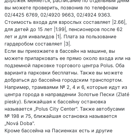
дорожек меняется, расписание по отдельным дням
вы можете проверить, позвонив по телефонам
02/4425 6769, 02/4920 9663, 02/4924 9363.
Стоимость входа для взрослых составляет |2.66|,
для детей до 15 лет |1.99|, пенсионеров после 62
лет и для инвалидов |1|. Плата за пользование
гардеробом составляет |3|.
Если вы приезжаете в бассейн на машине, вы
можете припарковать ее прямо около входа или на
подземной парковке торгового центра Polus. Оба
варианта парковки бесплатны. Также вы можете
добраться до бассейна городским транспортом.
Например, трамваями № 2, 4 и 6, которые идут из
центра города в направдении Золотые Пески (Zlaté
piesky). Ближайшая к бассейну остановка
называется „Polus City Center". Также автобусами
№ 198 и 75, ближайшая остановка называется
„Nová Doba".
Кроме бассейна на Пасиенках есть и другие