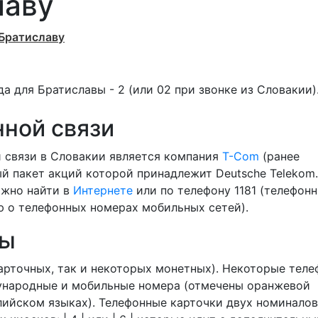
лаву
 Братиславу
да для Братиславы - 2 (или 02 при звонке из Словакии)
ной связи
связи в Словакии является компания
T-Com
(ранее
ый пакет акций которой принадлежит Deutsche Telekom.
ожно найти в
Интернете
или по телефону 1181 (телефон
 о телефонных номерах мобильных сетей).
ры
карточных, так и некоторых монетных). Некоторые тел
ународные и мобильные номера (отмечены оранжевой
лийском языках). Телефонные карточки двух номиналов