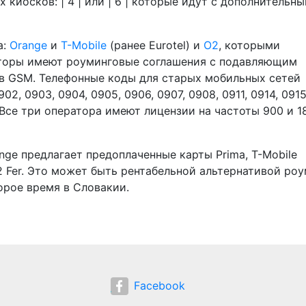
киосков: | 4 | или | 6 | которые идут с дополнительн
а:
Orange
и
T-Mobile
(ранее Eurotel) и
O2
, которыми
ераторы имеют роуминговые соглашения с подавляющим
 GSM. Телефонные коды для старых мобильных сетей
02, 0903, 0904, 0905, 0906, 0907, 0908, 0911, 0914, 0915
 Все три оператора имеют лицензии на частоты 900 и 1
nge предлагает предоплаченные карты Prima, T-Mobile
2 Fer. Это может быть рентабельной альтернативой ро
орое время в Словакии.
Facebook