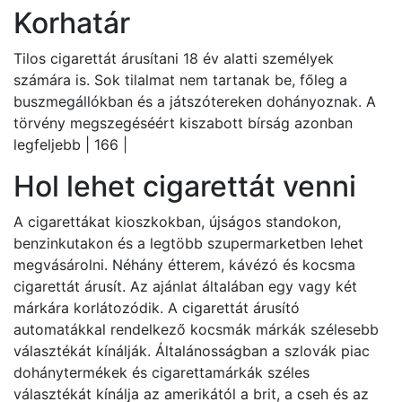
Korhatár
Tilos cigarettát árusítani 18 év alatti személyek
számára is. Sok tilalmat nem tartanak be, főleg a
buszmegállókban és a játszótereken dohányoznak. A
törvény megszegéséért kiszabott bírság azonban
legfeljebb | 166 |
Hol lehet cigarettát venni
A cigarettákat kioszkokban, újságos standokon,
benzinkutakon és a legtöbb szupermarketben lehet
megvásárolni. Néhány étterem, kávézó és kocsma
cigarettát árusít. Az ajánlat általában egy vagy két
márkára korlátozódik. A cigarettát árusító
automatákkal rendelkező kocsmák márkák szélesebb
választékát kínálják. Általánosságban a szlovák piac
dohánytermékek és cigarettamárkák széles
választékát kínálja az amerikától a brit, a cseh és az