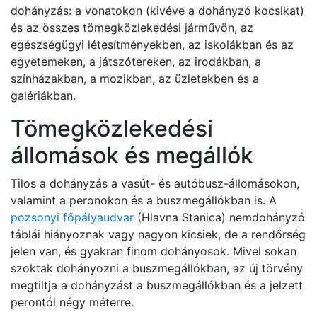
dohányzás: a vonatokon (kivéve a dohányzó kocsikat)
és az összes tömegközlekedési járművön, az
egészségügyi létesítményekben, az iskolákban és az
egyetemeken, a játszótereken, az irodákban, a
színházakban, a mozikban, az üzletekben és a
galériákban.
Tömegközlekedési
állomások és megállók
Tilos a dohányzás a vasút- és autóbusz-állomásokon,
valamint a peronokon és a buszmegállókban is. A
pozsonyi főpályaudvar
(Hlavna Stanica) nemdohányzó
táblái hiányoznak vagy nagyon kicsiek, de a rendőrség
jelen van, és gyakran finom dohányosok. Mivel sokan
szoktak dohányozni a buszmegállókban, az új törvény
megtiltja a dohányzást a buszmegállókban és a jelzett
perontól négy méterre.