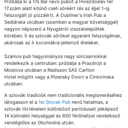
Próbálja ki a 17s Bar nevű pubot a Hviezdoslav tér
17.szám alatt kitűnő cseh söréért (és az éjjel 1-ig
felszolgált jó pizzáért). A Dubliner's Irish Pub a
Sedlárska utcában (szemben a magyar követséggel)
nagyon népszerű a Nyugatról visszatelepültek
körében. Ír és szlovák söröket egyaránt felszolgálnak,
akárcsak az ír kocsmákra jellemző ételeket.
Számos pub hagyományos nagy sörcsarnokkal
rendelkezik a centruban: próbálja a Prazdrojt a
Mostova utcában a Radisson SAS Carlton
Hotel mögött vagy a Plzensky Dvort a Cintorinska
utcában.
A szlovák tradíciók nem tradicionális megismeréséhez
látogasson el a
1st Slovak Pub
nevű hatalmas, a
szlovák történelem különböző periódusait jelképező
14 különálló helységgel és 650 férőhellyel rendelkező
vendéglőbe az Obchodná utcán.