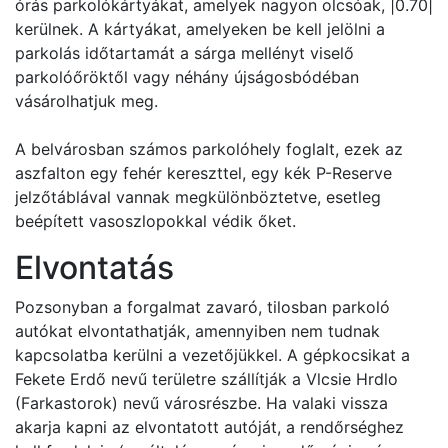
órás parkolókártyákat, amelyek nagyon olcsóak, |0.70|
kerülnek. A kártyákat, amelyeken be kell jelölni a
parkolás időtartamát a sárga mellényt viselő
parkolóőröktől vagy néhány újságosbódéban
vásárolhatjuk meg.
A belvárosban számos parkolóhely foglalt, ezek az
aszfalton egy fehér kereszttel, egy kék P-Reserve
jelzőtáblával vannak megkülönböztetve, esetleg
beépített vasoszlopokkal védik őket.
Elvontatás
Pozsonyban a forgalmat zavaró, tilosban parkoló
autókat elvontathatják, amennyiben nem tudnak
kapcsolatba kerülni a vezetőjükkel. A gépkocsikat a
Fekete Erdő nevű területre szállítják a Vlcsie Hrdlo
(Farkastorok) nevű városrészbe. Ha valaki vissza
akarja kapni az elvontatott autóját, a rendőrséghez