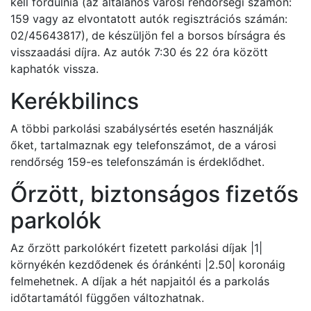
kell fordulnia (az általános városi rendőrségi számon:
159 vagy az elvontatott autók regisztrációs számán:
02/45643817), de készüljön fel a borsos bírságra és
visszaadási díjra. Az autók 7:30 és 22 óra között
kaphatók vissza.
Kerékbilincs
A többi parkolási szabálysértés esetén használják
őket, tartalmaznak egy telefonszámot, de a városi
rendőrség 159-es telefonszámán is érdeklődhet.
Őrzött, biztonságos fizetős
parkolók
Az őrzött parkolókért fizetett parkolási díjak |1|
környékén kezdődenek és óránkénti |2.50| koronáig
felmehetnek. A díjak a hét napjaitól és a parkolás
időtartamától függően változhatnak.