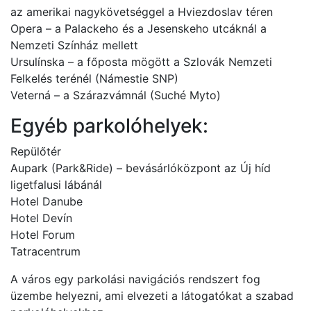
az amerikai nagykövetséggel a Hviezdoslav téren
Opera – a Palackeho és a Jesenskeho utcáknál a
Nemzeti Színház mellett
Ursulínska – a főposta mögött a Szlovák Nemzeti
Felkelés terénél (Námestie SNP)
Veterná – a Szárazvámnál (Suché Myto)
Egyéb parkolóhelyek:
Repülőtér
Aupark (Park&Ride) – bevásárlóközpont az Új híd
ligetfalusi lábánál
Hotel Danube
Hotel Devín
Hotel Forum
Tatracentrum
A város egy parkolási navigációs rendszert fog
üzembe helyezni, ami elvezeti a látogatókat a szabad