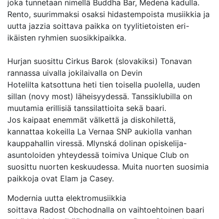
joka tunnetaan nimellä Buddha Bar, Medena kadulla.
Rento, suurimmaksi osaksi hidastempoista musiikkia ja
uutta jazzia soittava paikka on tyylitietoisten eri-
ikäisten ryhmien suosikkipaikka.
Hurjan suosittu Cirkus Barok (slovakiksi) Tonavan
rannassa uivalla jokilaivalla on Devin
Hotelilta katsottuna heti tien toisella puolella, uuden
sillan (novy most) läheisyydessä. Tanssiklubilla on
muutamia erillisiä tanssilattioita sekä baari.
Jos kaipaat enemmät välkettä ja diskohilettä,
kannattaa kokeilla La Vernaa SNP aukiolla vanhan
kauppahallin viressä. Mlynská dolinan opiskelija-
asuntoloiden yhteydessä toimiva Unique Club on
suosittu nuorten keskuudessa. Muita nuorten suosimia
paikkoja ovat Elam ja Casey.
Modernia uutta elektromusiikkia
soittava Radost Obchodnalla on vaihtoehtoinen baari