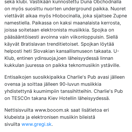
sekä klubi. Vastikään kunnostettu Duna Obchodnalla
on myös suosittu nuorten underground paikka. Nuoret
viettävät aikaa myös Hlobocinalla, joka sijaitsee Zupne
namestiella. Paikassa on kaksi maanalaista kerrosta,
joissa soitetaan elektronista musiikkia. Spojka on
pääsääntöisesti avoinna vain viikonloppuisin. Siellä
käyvät Bratislavan trenditietoiset. Spojkan löytää
helposti heti Slovakian kansallismuseon takaata. U-
Klub, entinen ydinsuoja,joen läheisyydessä linnan
kukkulan juuressa on paikka teknomusiikin ystäville.
Entisaikojen suosikkipaikka Charlie's Pub avasi jälleen
ovensa ja soittaa jälleen 90-luvun musiikkia
yhdistettynä kuumimpiin tanssihitteihin. Charlie's Pub
on TESCOn takana Kiev Hotellin läheisyydessä.
Nettisisvuilta www.booom.sk saat lisätietoa eri
klubeista ja elektronisen musiikin bileistä
sivuilta
www.gregi.sk
.